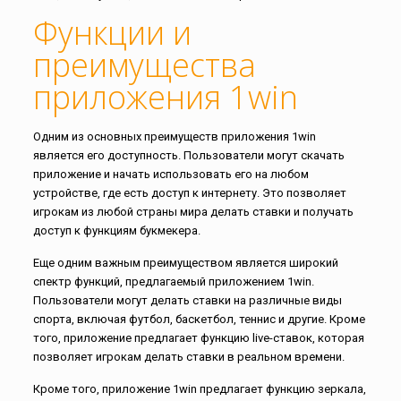
Функции и
преимущества
приложения 1win
Одним из основных преимуществ приложения 1win
является его доступность. Пользователи могут скачать
приложение и начать использовать его на любом
устройстве, где есть доступ к интернету. Это позволяет
игрокам из любой страны мира делать ставки и получать
доступ к функциям букмекера.
Еще одним важным преимуществом является широкий
спектр функций, предлагаемый приложением 1win.
Пользователи могут делать ставки на различные виды
спорта, включая футбол, баскетбол, теннис и другие. Кроме
того, приложение предлагает функцию live-ставок, которая
позволяет игрокам делать ставки в реальном времени.
Кроме того, приложение 1win предлагает функцию зеркала,