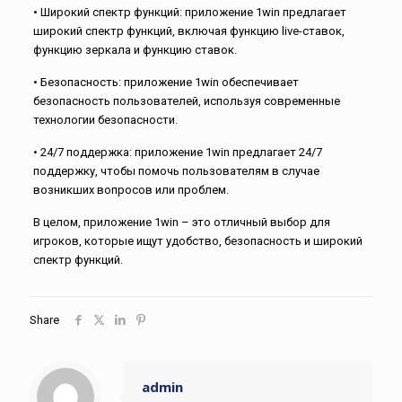
• Широкий спектр функций: приложение 1win предлагает
широкий спектр функций, включая функцию live-ставок,
функцию зеркала и функцию ставок.
• Безопасность: приложение 1win обеспечивает
безопасность пользователей, используя современные
технологии безопасности.
• 24/7 поддержка: приложение 1win предлагает 24/7
поддержку, чтобы помочь пользователям в случае
возникших вопросов или проблем.
В целом, приложение 1win – это отличный выбор для
игроков, которые ищут удобство, безопасность и широкий
спектр функций.
Share
admin