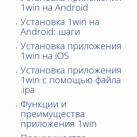
1win на Android
Установка 1win на
Android: шаги
Установка приложения
1win на iOS
Установка приложения
1win с помощью файла
.ipa
Функции и
преимущества
приложения 1win