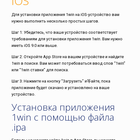
iOS
Для установки приложения 1win на iOS-устройство вам
нужно выполнить несколько простых шагов.
Шаг 1: Убедитесь, что ваше устройство соответствует
требованиям для установки приложения 1win. Вам нужно
иметь iOS 9.0 или выше.
Шаг 2: Откройте App Store на вашем устройстве и найдите
1win в поиске. Вам может потребоваться ввод слов “1win”
или “1win ставки” для поиска.
Шаг 3: Нажмите на кнопку “Загрузить” и等айте, пока
приложение будет скачано и установлено на ваше
устройство.
Установка приложения
1win с помощью файла
.ipa