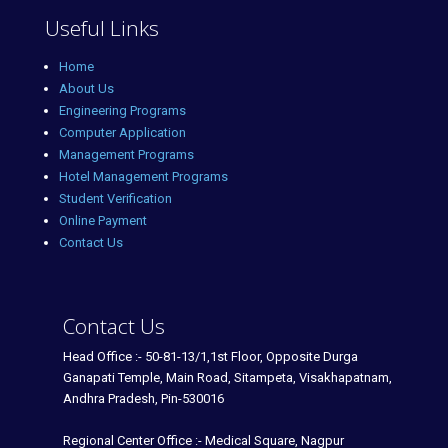
Useful Links
Home
About Us
Engineering Programs
Computer Application
Management Programs
Hotel Management Programs
Student Verification
Online Payment
Contact Us
Contact Us
Head Office :- 50-81-13/1,1st Floor, Opposite Durga
Ganapati Temple, Main Road, Sitampeta, Visakhapatnam,
Andhra Pradesh, Pin-530016
Regional Center Office :- Medical Square, Nagpur