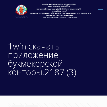
1win скачать
приложение
букмекерской
конторы.2187 (3)