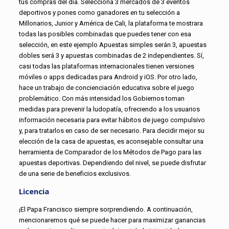
tus compras del día. Selecciona 3 mercados de 3 eventos
deportivos y pones como ganadores en tu selección a
Millonarios, Junior y América de Cali, la plataforma te mostrara
todas las posibles combinadas que puedes tener con esa
selección, en este ejemplo Apuestas simples serán 3, apuestas
dobles será 3 y apuestas combinadas de 2 independientes. Sí,
casi todas las plataformas internacionales tienen versiones
móviles o apps dedicadas para Android y iOS. Por otro lado,
hace un trabajo de concienciación educativa sobre el juego
problemático. Con más intensidad los Gobiernos toman
medidas para prevenir la ludopatía, ofreciendo a los usuarios
información necesaria para evitar hábitos de juego compulsivo
y, para tratarlos en caso de ser necesario. Para decidir mejor su
elección de la casa de apuestas, es aconsejable consultar una
herramienta de Comparador de los Métodos de Pago para las
apuestas deportivas. Dependiendo del nivel, se puede disfrutar
de una serie de beneficios exclusivos.
Licencia
¡El Papa Francisco siempre sorprendiendo. A continuación,
mencionaremos qué se puede hacer para maximizar ganancias