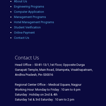
About Us
Engineering Programs
Computer Application
Management Programs
Hotel Management Programs
Student Verification
Online Payment
Contact Us
Contact Us
Head Office :- 50-81-13/1,1st Floor, Opposite Durga
Ganapati Temple, Main Road, Sitampeta, Visakhapatnam,
Andhra Pradesh, Pin-530016
Regional Center Office :- Medical Square, Nagpur
Working Hour: Monday to Friday : 10 am to 6 pm
Saturday : Holiday on 2nd & 4th
Saturday 1st & 3rd Saturday : 10 am to 2 pm