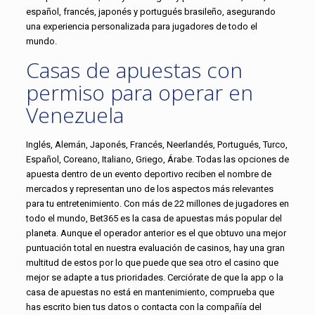
español, francés, japonés y portugués brasileño, asegurando
una experiencia personalizada para jugadores de todo el
mundo.
Casas de apuestas con
permiso para operar en
Venezuela
Inglés, Alemán, Japonés, Francés, Neerlandés, Portugués, Turco,
Español, Coreano, Italiano, Griego, Árabe. Todas las opciones de
apuesta dentro de un evento deportivo reciben el nombre de
mercados y representan uno de los aspectos más relevantes
para tu entretenimiento. Con más de 22 millones de jugadores en
todo el mundo, Bet365 es la casa de apuestas más popular del
planeta. Aunque el operador anterior es el que obtuvo una mejor
puntuación total en nuestra evaluación de casinos, hay una gran
multitud de estos por lo que puede que sea otro el casino que
mejor se adapte a tus prioridades. Cerciórate de que la app o la
casa de apuestas no está en mantenimiento, comprueba que
has escrito bien tus datos o contacta con la compañía del