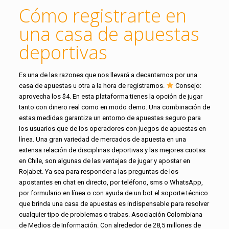
Cómo registrarte en
una casa de apuestas
deportivas
Es una de las razones que nos llevará a decantarnos por una
casa de apuestas u otra a la hora de registrarnos.
Consejo:
aprovecha los $4. En esta plataforma tienes la opción de jugar
tanto con dinero real como en modo demo. Una combinación de
estas medidas garantiza un entorno de apuestas seguro para
los usuarios que de los operadores con juegos de apuestas en
línea. Una gran variedad de mercados de apuesta en una
extensa relación de disciplinas deportivas y las mejores cuotas
en Chile, son algunas de las ventajas de jugar y apostar en
Rojabet. Ya sea para responder a las preguntas de los
apostantes en chat en directo, por teléfono, sms o WhatsApp,
por formulario en línea o con ayuda de un bot el soporte técnico
que brinda una casa de apuestas es indispensable para resolver
cualquier tipo de problemas o trabas. Asociación Colombiana
de Medios de Información. Con alrededor de 28,5 millones de