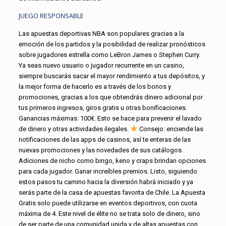
JUEGO RESPONSABLE
Las apuestas deportivas NBA son populares gracias a la
emoción de los partidos y la posibilidad de realizar pronósticos
sobre jugadores estrella como LeBron James o Stephen Curry.
Ya seas nuevo usuario o jugador recurrente en un casino,
siempre buscarás sacar el mayor rendimiento a tus depósitos, y
la mejor forma de hacerlo es a través de los bonos y
promociones, gracias a los que obtendrás dinero adicional por
tus primeros ingresos, giros gratis u otras bonificaciones.
Ganancias máximas: 100€. Esto se hace para prevenir el lavado
de dinero y otras actividades ilegales.
Consejo: enciende las
notificaciones de las apps de casinos, así te enteras de las
nuevas promociones y las novedades de sus catálogos.
Adiciones de nicho como bingo, keno y craps brindan opciones
para cada jugador. Ganar increíbles premios. Listo, siguiendo
estos pasos tu camino hacia la diversión habrá iniciado y ya
serás parte de la casa de apuestas favorita de Chile. La Apuesta
Gratis solo puede utilizarse en eventos deportivos, con cuota
máxima de 4. Este nivel de élite no se trata solo de dinero, sino
de ser parte de una comunidad unida y de altas apuestas con