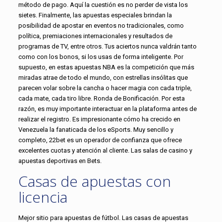
método de pago. Aquí la cuestión es no perder de vista los
sietes. Finalmente, las apuestas especiales brindan la
posibilidad de apostar en eventos no tradicionales, como
política, premiaciones internacionales y resultados de
programas de TV, entre otros. Tus aciertos nunca valdrán tanto
como con los bonos, si los usas de forma inteligente. Por
supuesto, en estas apuestas NBA es la competición que más
miradas atrae de todo el mundo, con estrellas insólitas que
parecen volar sobre la cancha o hacer magia con cada triple,
cada mate, cada tiro libre. Ronda de Bonificación. Por esta
razón, es muy importante interactuar en la plataforma antes de
realizar el registro. Es impresionante cómo ha crecido en
Venezuela la fanaticada de los eSports. Muy sencillo y
completo, 22bet es un operador de confianza que ofrece
excelentes cuotas y atención al cliente. Las salas de casino y
apuestas deportivas en Bets.
Casas de apuestas con
licencia
Mejor sitio para apuestas de fútbol. Las casas de apuestas