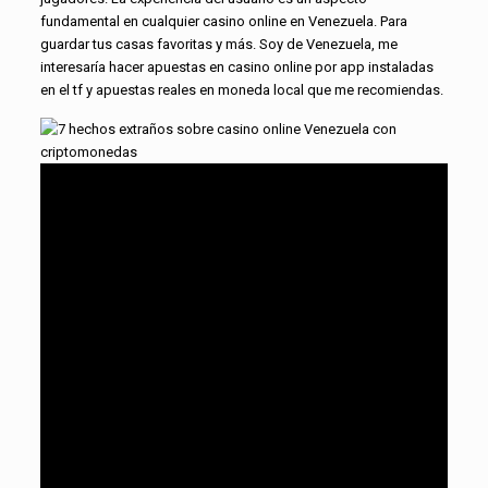
fundamental en cualquier casino online en Venezuela. Para
guardar tus casas favoritas y más. Soy de Venezuela, me
interesaría hacer apuestas en casino online por app instaladas
en el tf y apuestas reales en moneda local que me recomiendas.