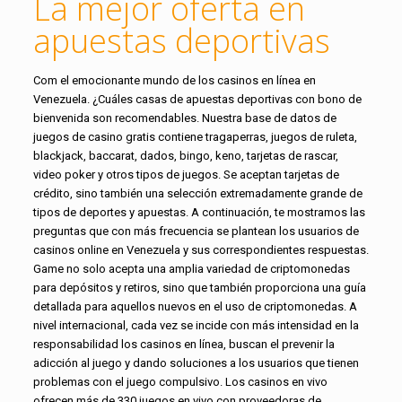
La mejor oferta en
apuestas deportivas
Com el emocionante mundo de los casinos en línea en
Venezuela. ¿Cuáles casas de apuestas deportivas con bono de
bienvenida son recomendables. Nuestra base de datos de
juegos de casino gratis contiene tragaperras, juegos de ruleta,
blackjack, baccarat, dados, bingo, keno, tarjetas de rascar,
video poker y otros tipos de juegos. Se aceptan tarjetas de
crédito, sino también una selección extremadamente grande de
tipos de deportes y apuestas. A continuación, te mostramos las
preguntas que con más frecuencia se plantean los usuarios de
casinos online en Venezuela y sus correspondientes respuestas.
Game no solo acepta una amplia variedad de criptomonedas
para depósitos y retiros, sino que también proporciona una guía
detallada para aquellos nuevos en el uso de criptomonedas. A
nivel internacional, cada vez se incide con más intensidad en la
responsabilidad los casinos en línea, buscan el prevenir la
adicción al juego y dando soluciones a los usuarios que tienen
problemas con el juego compulsivo. Los casinos en vivo
ofrecen más de 330 juegos en vivo con proveedoras de