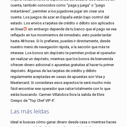
cuenta, también conocidos como “paga y juega” o “juego
instantáneo”, permiten a los jugadores jugar sin crear una
cuenta. Los juegos de azar en España están bajo control del
estado. Los envíos a tarjetas de crédito o débito son aplicados
en línea
sin embargo depende de tu banco que el pago se vea
reflejado en tus movimientos de inmediato; esto puede tardar
hasta 48 horas. Si lo prefieres, puedes ir directamente, desde
nuestro menú de navegación rápida, a la sección que más te
interese. Los bonos sin depósito te permiten probar el operador
sin realizar un depósito, mientras que los bonos de bienvenida
ofrecen dinero adicional o apuestas gratuitas al hacer tu primer
depósito. Algunas de las tarjetas de crédito y débito
regularmente aceptadas en casas de apuestas son Visa y
Mastercard. Si consideras esos aspectos te será mucho más
fácil encontrar ese operador que calce totalmente con lo que
estás buscando. Carmen Villalobos llora la salida de Elvis
Crespo de “Top Chef VIP 4”.
Las más leídas
Ideal si buscas cómo ganar dinero desde casa o mientras haces