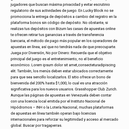
jugadores que buscan máxima privacidad y evitar escrutinio
regulatorio de sus actividades de juego. En Lucky Block no se
promociona la entrega de depósitos a cambio del registro en la
plataforma bonos sin código de depósito. No obstante, si
realizas tus depósitos con Bizum las casas de apuestas online
te ofrecen retirar tus ganancias a través de transferencia
bancaria, el método de pago más popular en los operadores de
apuestas en línea, así que no tendrás nada de que preocuparte.
Juega por Diversión, No por Dinero: Recuerda que el objetivo
principal del juego es el entretenimiento, no el beneficio
económico. Lorem ipsum dolor sit amet,consecteturadipiscing
elit. También, los menús deben estar ubicados correctamente
para que sea sencillo localizarlos. El sitio ofrece un bono de
bienvenida del 200% hasta $1,000, lo cual es una atracción
significativa para los nuevos usuarios. Grasshopper Club Zurich.
Aunque las páginas de apuestas en Venezuela deben contar
con una licencia local emitida por el Instituto Nacional de
Hipódromos – INH o la Lotería Nacional, muchas plataformas
de apuestas en línea también operan bajo licencias
internacionales para reforzar su legitimidad y acceso al mercado
global. Buscar por tragaperras.