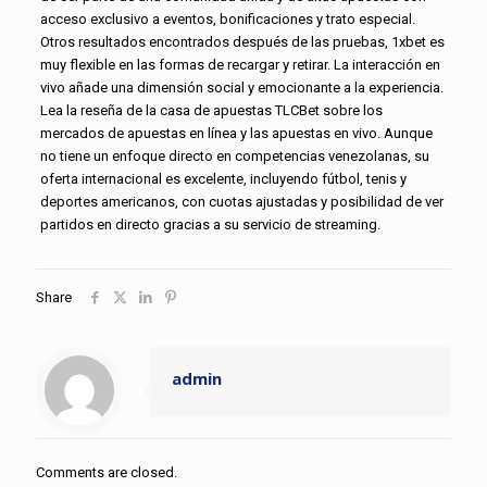
acceso exclusivo a eventos, bonificaciones y trato especial.
Otros resultados encontrados después de las pruebas, 1xbet es
muy flexible en las formas de recargar y retirar. La interacción en
vivo añade una dimensión social y emocionante a la experiencia.
Lea la reseña de la casa de apuestas TLCBet sobre los
mercados de apuestas en línea y las apuestas en vivo. Aunque
no tiene un enfoque directo en competencias venezolanas, su
oferta internacional es excelente, incluyendo fútbol, tenis y
deportes americanos, con cuotas ajustadas y posibilidad de ver
partidos en directo gracias a su servicio de streaming.
Share
admin
Comments are closed.