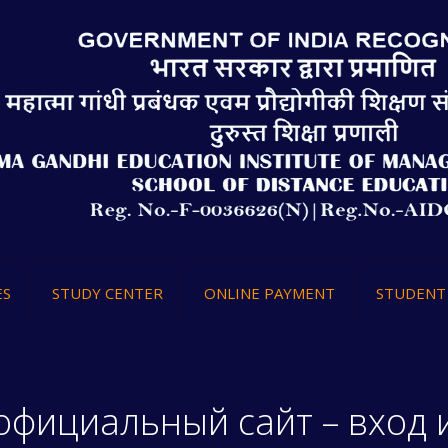
ES
STUDY CENTER
ONLINE PAYMENT
STUDENT 
 официальный сайт – вход 