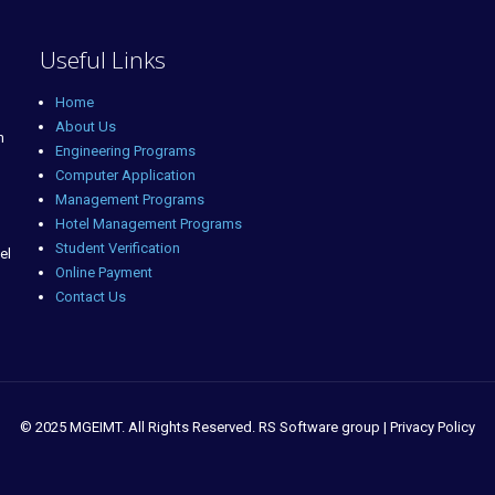
Useful Links
Home
About Us
m
Engineering Programs
Computer Application
Management Programs
Hotel Management Programs
Student Verification
el
Online Payment
Contact Us
© 2025 MGEIMT. All Rights Reserved. RS Software group | Privacy Policy