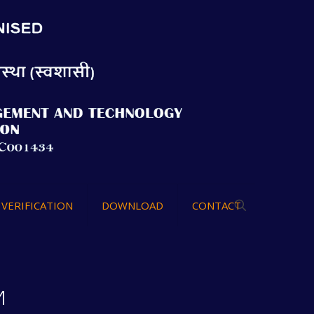
VERIFICATION
DOWNLOAD
CONTACT
и