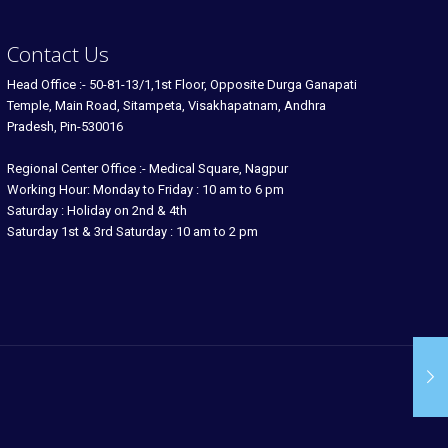
Contact Us
Head Office :- 50-81-13/1,1st Floor, Opposite Durga Ganapati
Temple, Main Road, Sitampeta, Visakhapatnam, Andhra
Pradesh, Pin-530016
Regional Center Office :- Medical Square, Nagpur
Working Hour: Monday to Friday : 10 am to 6 pm
Saturday : Holiday on 2nd & 4th
Saturday 1st & 3rd Saturday : 10 am to 2 pm