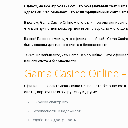
Однако, не все игроки знают, что официальный сайт Gama
адресами. Это означает, что если официальный сайт Gama
В целом, Gama Casino Online – это отличное онлайн-казин
что вам нужно для комфортной игры, а зеркало – это до
Важно! Важно помнить, что официальный сайт Gama Casino
быть опасны для вашего счета и безопасности.
Также, не забывайте, что Gama Casino Online – это офици
вашего счета и безопасности.
Gama Casino Online 
Официальный сайт Gama Casino Online – это безопасное и
слоты, карточные игры, рулетку и другие.
Широкий спектр игр
Безопасность и надежность
Удобство и доступность