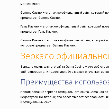
мошенников.
Gamma Casino – это также официальный сайт, который пред
предлагает Gamma Casino.
Гама Казино – это также официальный сайт, который предл
предлагает Гама Казино.
Gamma Казино – это также официальный сайт, который пред
которые предлагает Gamma Казино.
Зеркало официальног
Зеркало официального сайта Gama Casino – это веб-стран
заблокирован или недоступен. Это может случаться из-за 
Преимущества использов
Использование зеркала официального сайта Gama Casino и
недоступен. Во-вторых, это обеспечивает безопасность и
и официальный сайт.