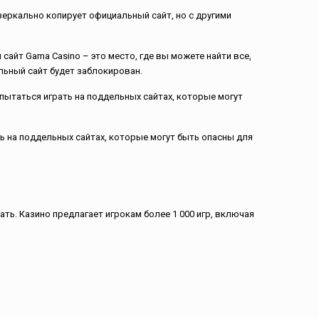
зеркально копирует официальный сайт, но с другими
 сайт Gama Casino – это место, где вы можете найти все,
льный сайт будет заблокирован.
пытаться играть на поддельных сайтах, которые могут
ть на поддельных сайтах, которые могут быть опасны для
ть. Казино предлагает игрокам более 1 000 игр, включая