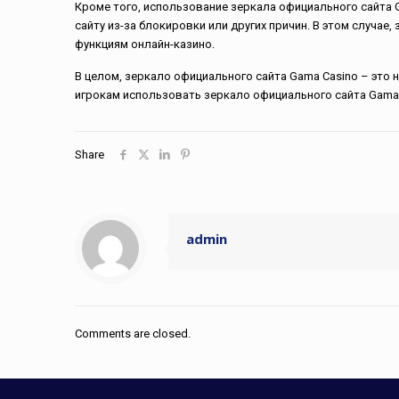
Кроме того, использование зеркала официального сайта G
сайту из-за блокировки или других причин. В этом случае
функциям онлайн-казино.
В целом, зеркало официального сайта Gama Casino – это 
игрокам использовать зеркало официального сайта Gama C
Share
admin
Comments are closed.