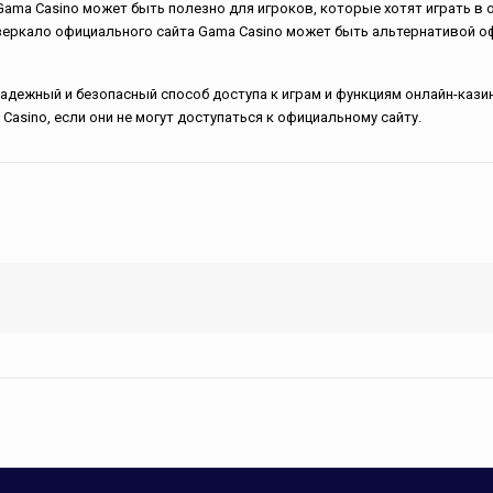
ama Casino может быть полезно для игроков, которые хотят играть в о
, зеркало официального сайта Gama Casino может быть альтернативой о
надежный и безопасный способ доступа к играм и функциям онлайн-каз
asino, если они не могут доступаться к официальному сайту.