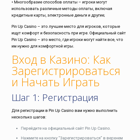
• Многообразие способов оплаты – игроки могут
использовать различные методы оплаты, включая
кредитные карты, электронные деньги и другие;
Pin Up Casino – это лучшее место для игроков, которые
ищут комфорт и безопасность при игре. Официальный сайт
Pin Up Casino – это место, где игроки могут найти все, что
им нужно для комфортной игры.
Вход в Казино: Как
Зарегистрироваться
и Начать Играть
Шаг 1: Регистрация
Для регистрации в Pin Up Casino вам нужно выполнить
несколько шагов:
Перейдите на официальный сайт Pin Up Casino.
Нажмите на кнопку “Зарегистрироваться” в верхнем