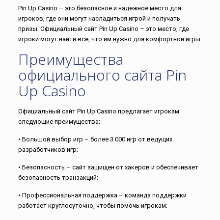
Pin Up Casino – это безопасное и надежное место для
игроков, где они могут насладиться игрой и получать
призы. Официальный сайт Pin Up Casino – это место, где
игроки могут найти все, что им нужно для комфортной игры.
Преимущества
официального сайта Pin
Up Casino
Официальный сайт Pin Up Casino предлагает игрокам
следующие преимущества:
• Большой выбор игр – более 3 000 игр от ведущих
разработчиков игр;
• Безопасность – сайт защищен от хакеров и обеспечивает
безопасность транзакций;
• Профессиональная поддержка – команда поддержки
работает круглосуточно, чтобы помочь игрокам;