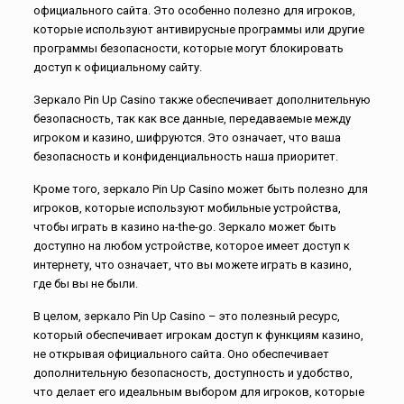
официального сайта. Это особенно полезно для игроков,
которые используют антивирусные программы или другие
программы безопасности, которые могут блокировать
доступ к официальному сайту.
Зеркало Pin Up Casino также обеспечивает дополнительную
безопасность, так как все данные, передаваемые между
игроком и казино, шифруются. Это означает, что ваша
безопасность и конфиденциальность наша приоритет.
Кроме того, зеркало Pin Up Casino может быть полезно для
игроков, которые используют мобильные устройства,
чтобы играть в казино на-the-go. Зеркало может быть
доступно на любом устройстве, которое имеет доступ к
интернету, что означает, что вы можете играть в казино,
где бы вы не были.
В целом, зеркало Pin Up Casino – это полезный ресурс,
который обеспечивает игрокам доступ к функциям казино,
не открывая официального сайта. Оно обеспечивает
дополнительную безопасность, доступность и удобство,
что делает его идеальным выбором для игроков, которые