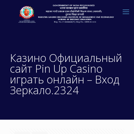
Казино Официальный
сайт Pin Up Casino
играть онлайн – Вход
Зеркало.2324