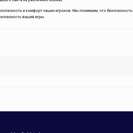
езопасность и комфорт наших игроков. Мы понимаем, что безопасность
зопасность вашей игры.