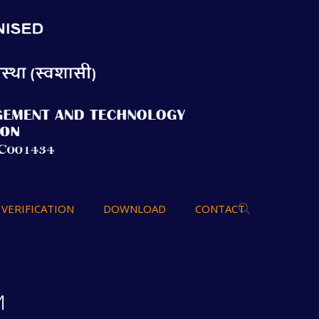
VERIFICATION
DOWNLOAD
CONTACT
и