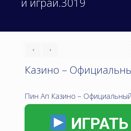
и играй.3019
Казино – Официальный
Пин Ап Казино – Официальный с
ИГРАТЬ