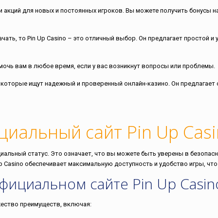
 и акций для новых и постоянных игроков. Вы можете получить бонусы н
 начать, то Pin Up Casino – это отличный выбор. Он предлагает простой
омочь вам в любое время, если у вас возникнут вопросы или проблемы.
в, которые ищут надежный и проверенный онлайн-казино. Он предлагает 
циальный сайт Pin Up Cas
циальный статус. Это означает, что вы можете быть уверены в безопасно
p Casino обеспечивает максимальную доступность и удобство игры, чт
фициальном сайте Pin Up Casin
жество преимуществ, включая: