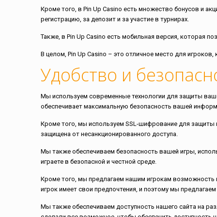
Кроме того, в Pin Up Casino есть множество бонусов и а
регистрацию, за депозит и за участие в турнирах.
Также, в Pin Up Casino есть мобильная версия, которая п
В целом, Pin Up Casino – это отличное место для игроко
Удобство и безопасн
Мы используем современные технологии для защиты ваше
обеспечивает максимальную безопасность вашей информ
Кроме того, мы используем SSL-шифрование для защиты 
защищена от несанкционированного доступа.
Мы также обеспечиваем безопасность вашей игры, исполь
играете в безопасной и честной среде.
Кроме того, мы предлагаем нашим игрокам возможность 
игрок имеет свои предпочтения, и поэтому мы предлагае
Мы также обеспечиваем доступность нашего сайта на раз
сделали все возможное, чтобы обеспечить доступность н