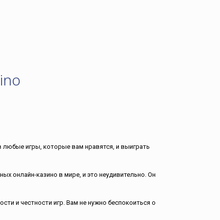
ino
 в любые игры, которые вам нравятся, и выиграть
ных онлайн-казино в мире, и это неудивительно. Он
ости и честности игр. Вам не нужно беспокоиться о