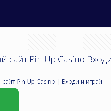
 сайт Pin Up Casino Входи
айт Pin Up Casino | Входи и играй