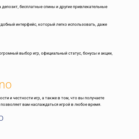
а депозит, бесплатные спины и другие привлекательные
 и удобный интерфейс, который легко использовать, даже
огромный выбор игр, официальный статус, бонусы и акции,
ino
сти и честности игр, а также в том, что вы получаете
о позволяет вам наслаждаться игрой в любое время.
o