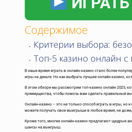
ИГРАТЬ
Содержимое
Критерии выбора: безо
Топ-5 казино онлайн 
В наше время играть в онлайн-казино стало более популя
игры на деньги. Но как выбрать лучшее онлайн-казино, 
В этом обзоре мы рассмотрим топ-казино онлайн 2025, к
преимущества, чтобы помочь вам сделать правильный вы
Онлайн-казино – это не только способ играть в игры, н
можете получать свои выигрыши в любое время, не дожи
Кроме того, многие онлайн-казино предлагают щедрые акц
шансы на выигрыш.