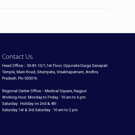
Contact Us
Head Office :- 50-81-13/1,1st Floor, Opposite Durga Ganapati
Temple, Main Road, Sitampeta, Visakhapatnam, Andhra
Pradesh, Pin-530016
Regional Center Office :- Medical Square, Nagpur
Working Hour: Monday to Friday : 10 am to 6 pm
Saturday : Holiday on 2nd & 4th
Saturday 1st & 3rd Saturday : 10 am to 2 pm