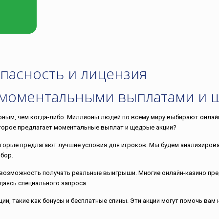
пасность и лицензия
с моментальными выплатами и
рным, чем когда-либо. Миллионы людей по всему миру выбирают онлайн-
которое предлагает моментальные выплат и щедрые акции?
оторые предлагают лучшие условия для игроков. Мы будем анализирова
бор.
о и возможность получать реальные выигрыши. Многие онлайн-казино пр
даясь специального запроса.
ии, такие как бонусы и бесплатные спины. Эти акции могут помочь вам 