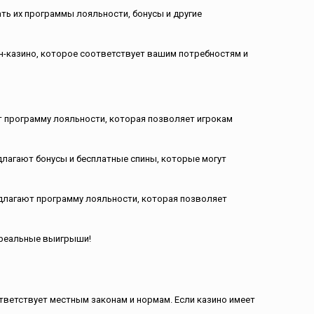
ть их программы лояльности, бонусы и другие
н-казино, которое соответствует вашим потребностям и
ют программу лояльности, которая позволяет игрокам
едлагают бонусы и бесплатные спины, которые могут
редлагают программу лояльности, которая позволяет
е реальные выигрыши!
тветствует местным законам и нормам. Если казино имеет