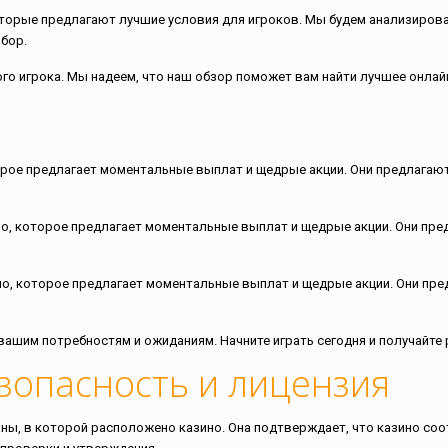
оторые предлагают лучшие условия для игроков. Мы будем анализирова
бор.
го игрока. Мы надеем, что наш обзор поможет вам найти лучшее онлай
которое предлагает моментальные выплат и щедрые акции. Они предлага
азино, которое предлагает моментальные выплат и щедрые акции. Они пр
азино, которое предлагает моментальные выплат и щедрые акции. Они п
вашим потребностям и ожиданиям. Начните играть сегодня и получайт
зопасность и лицензия
ны, в которой расположено казино. Она подтверждает, что казино соо