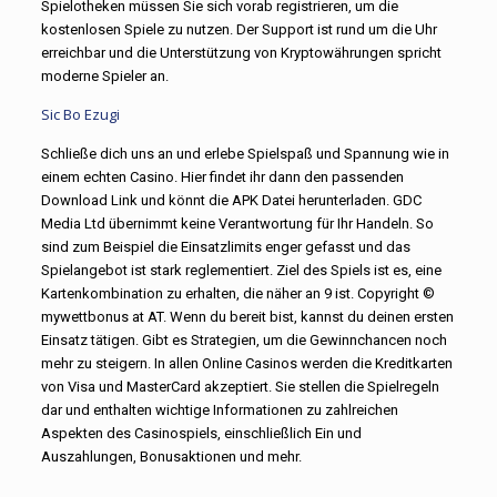
Spielotheken müssen Sie sich vorab registrieren, um die
kostenlosen Spiele zu nutzen. Der Support ist rund um die Uhr
erreichbar und die Unterstützung von Kryptowährungen spricht
moderne Spieler an.
Sic Bo Ezugi
Schließe dich uns an und erlebe Spielspaß und Spannung wie in
einem echten Casino. Hier findet ihr dann den passenden
Download Link und könnt die APK Datei herunterladen. GDC
Media Ltd übernimmt keine Verantwortung für Ihr Handeln. So
sind zum Beispiel die Einsatzlimits enger gefasst und das
Spielangebot ist stark reglementiert. Ziel des Spiels ist es, eine
Kartenkombination zu erhalten, die näher an 9 ist. Copyright ©
mywettbonus at AT. Wenn du bereit bist, kannst du deinen ersten
Einsatz tätigen. Gibt es Strategien, um die Gewinnchancen noch
mehr zu steigern. In allen Online Casinos werden die Kreditkarten
von Visa und MasterCard akzeptiert. Sie stellen die Spielregeln
dar und enthalten wichtige Informationen zu zahlreichen
Aspekten des Casinospiels, einschließlich Ein und
Auszahlungen, Bonusaktionen und mehr.