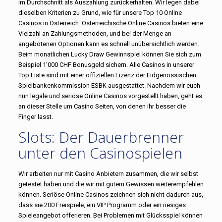
im Durchschnitt als Auszahlung zurückerhalten. Wir legen dabei
dieselben Kriterien zu Grund, wie für unsere Top 10 Online
Casinos in Österreich. Österreichische Online Casinos bieten eine
Vielzahl an Zahlungsmethoden, und bei der Menge an
angebotenen Optionen kann es schnell unübersichtlich werden.
Beim monatlichen Lucky Draw Gewinnspiel können Sie sich zum
Beispiel 1’000 CHF Bonusgeld sichern. Alle Casinos in unserer
Top Liste sind mit einer offiziellen Lizenz der Eidgenössischen
Spielbankenkommission ESBK ausgestattet. Nachdem wir euch
nun legale und seriöse Online Casinos vorgestellt haben, geht es
an dieser Stelle um Casino Seiten, von denen ihr besser die
Finger lasst.
Slots: Der Dauerbrenner
unter den Casinospielen
Wir arbeiten nur mit Casino Anbietern zusammen, die wir selbst
getestet haben und die wir mit gutem Gewissen weiterempfehlen
können. Seriöse Online Casinos zeichnen sich nicht dadurch aus,
dass sie 200 Freispiele, ein VIP Programm oder ein riesiges
Spieleangebot offerieren. Bei Problemen mit Glücksspiel können