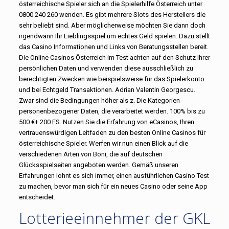
österreichische Spieler sich an die Spielerhilfe Österreich unter
0800 240 260 wenden. Es gibt mehrere Slots des Herstellers die
sehr beliebt sind. Aber möglicherweise möchten Sie dann doch
irgendwann Ihr Lieblingsspiel um echtes Geld spielen. Dazu stellt
das Casino Informationen und Links von Beratungsstellen bereit.
Die Online Casinos Österreich im Test achten auf den Schutz Ihrer
persönlichen Daten und verwenden diese ausschließlich zu
berechtigten Zwecken wie beispielsweise für das Spielerkonto
und bei Echtgeld Transaktionen. Adrian Valentin Georgescu.
Zwar sind die Bedingungen höher als z. Die Kategorien
personenbezogener Daten, die verarbeitet werden. 100% bis zu
500 €+ 200 FS. Nutzen Sie die Erfahrung von eCasinos, Ihren
vertrauenswürdigen Leitfaden zu den besten Online Casinos für
österreichische Spieler. Werfen wir nun einen Blick auf die
verschiedenen Arten von Boni, die auf deutschen
Glücksspielseiten angeboten werden. Gemäß unseren
Erfahrungen lohnt es sich immer, einen ausführlichen Casino Test
zu machen, bevor man sich für ein neues Casino oder seine App
entscheidet.
Lotterieeinnehmer der GKL