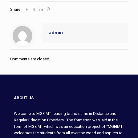
Share
admin
Comments are closed.
ABOUT US
Welcome to MGEIMT, leading brand name in Distance and
Regular Education Providers . The formation was laid in the
form of MGEIMT which was an education project of “MGEIMT
welcomes the students from all over the world and aspires to