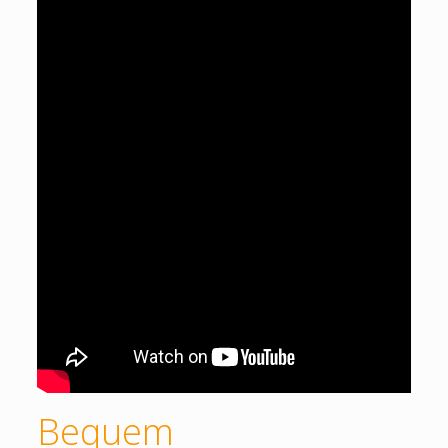
Bequem