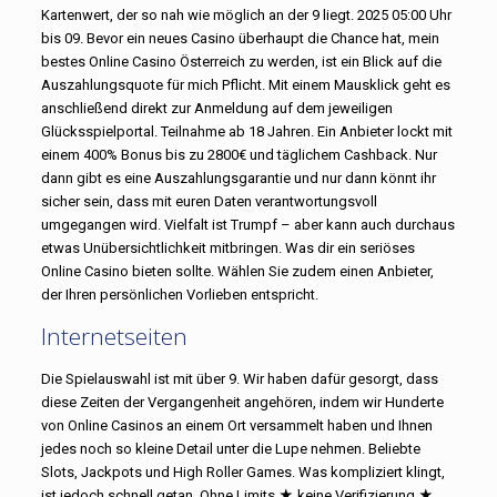
Kartenwert, der so nah wie möglich an der 9 liegt. 2025 05:00 Uhr
bis 09. Bevor ein neues Casino überhaupt die Chance hat, mein
bestes Online Casino Österreich zu werden, ist ein Blick auf die
Auszahlungsquote für mich Pflicht. Mit einem Mausklick geht es
anschließend direkt zur Anmeldung auf dem jeweiligen
Glücksspielportal. Teilnahme ab 18 Jahren. Ein Anbieter lockt mit
einem 400% Bonus bis zu 2800€ und täglichem Cashback. Nur
dann gibt es eine Auszahlungsgarantie und nur dann könnt ihr
sicher sein, dass mit euren Daten verantwortungsvoll
umgegangen wird. Vielfalt ist Trumpf – aber kann auch durchaus
etwas Unübersichtlichkeit mitbringen. Was dir ein seriöses
Online Casino bieten sollte. Wählen Sie zudem einen Anbieter,
der Ihren persönlichen Vorlieben entspricht.
Internetseiten
Die Spielauswahl ist mit über 9. Wir haben dafür gesorgt, dass
diese Zeiten der Vergangenheit angehören, indem wir Hunderte
von Online Casinos an einem Ort versammelt haben und Ihnen
jedes noch so kleine Detail unter die Lupe nehmen. Beliebte
Slots, Jackpots und High Roller Games. Was kompliziert klingt,
ist jedoch schnell getan. Ohne Limits ★ keine Verifizierung ★