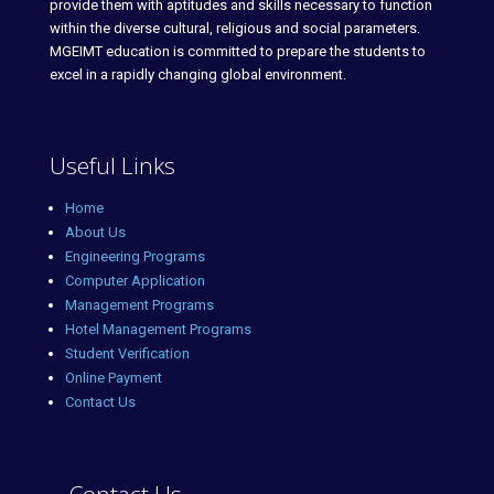
provide them with aptitudes and skills necessary to function
within the diverse cultural, religious and social parameters.
MGEIMT education is committed to prepare the students to
excel in a rapidly changing global environment.
Useful Links
Home
About Us
Engineering Programs
Computer Application
Management Programs
Hotel Management Programs
Student Verification
Online Payment
Contact Us