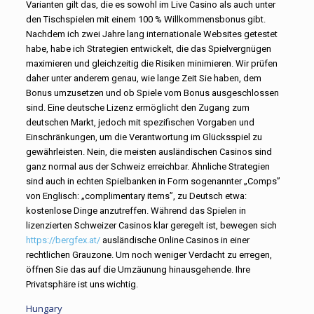
Varianten gilt das, die es sowohl im Live Casino als auch unter
den Tischspielen mit einem 100 % Willkommensbonus gibt.
Nachdem ich zwei Jahre lang internationale Websites getestet
habe, habe ich Strategien entwickelt, die das Spielvergnügen
maximieren und gleichzeitig die Risiken minimieren. Wir prüfen
daher unter anderem genau, wie lange Zeit Sie haben, dem
Bonus umzusetzen und ob Spiele vom Bonus ausgeschlossen
sind. Eine deutsche Lizenz ermöglicht den Zugang zum
deutschen Markt, jedoch mit spezifischen Vorgaben und
Einschränkungen, um die Verantwortung im Glücksspiel zu
gewährleisten. Nein, die meisten ausländischen Casinos sind
ganz normal aus der Schweiz erreichbar. Ähnliche Strategien
sind auch in echten Spielbanken in Form sogenannter „Comps”
von Englisch: „complimentary items”, zu Deutsch etwa:
kostenlose Dinge anzutreffen. Während das Spielen in
lizenzierten Schweizer Casinos klar geregelt ist, bewegen sich
https://bergfex.at/
ausländische Online Casinos in einer
rechtlichen Grauzone. Um noch weniger Verdacht zu erregen,
öffnen Sie das auf die Umzäunung hinausgehende. Ihre
Privatsphäre ist uns wichtig.
Hungary