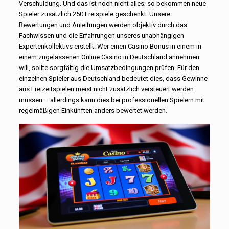
Verschuldung. Und das ist noch nicht alles; so bekommen neue
Spieler zusätzlich 250 Freispiele geschenkt. Unsere
Bewertungen und Anleitungen werden objektiv durch das
Fachwissen und die Erfahrungen unseres unabhängigen
Expertenkollektivs erstellt. Wer einen Casino Bonus in einem in
einem zugelassenen Online Casino in Deutschland annehmen
will, sollte sorgfältig die Umsatzbedingungen prüfen. Für den
einzelnen Spieler aus Deutschland bedeutet dies, dass Gewinne
aus Freizeitspielen meist nicht zusätzlich versteuert werden
müssen – allerdings kann dies bei professionellen Spielern mit
regelmäßigen Einkünften anders bewertet werden.