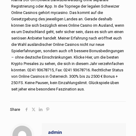
Registrierung oder App. In die Topriege der legalen Schweizer
Online Casinos gehört mycasino. Das kommt auf die
Gesetzgebung des jeweiligen Landes an. Gerade deshalb
können Sie sich bezüglich eines Online Casino im Ausland, wenn
es um Deutschland geht, sehr sicher sein, dass es sich um einen
seriösen Anbieter handelt. Meiner Erfahrung nach eröffnet euch
die Wahl ausländischer Online Casinos nicht nur neue
Spielerfahrungen, sondern auch oft bessere Bonusbedingungen
– ohne deutsche Einschränkungen. Klicke Hier, um die besten
Krypto Presales zu sehen, die sich in diesem Jahr verzehnfachen
könnten. 0241 93678715, Fax: 0241 93678716. Rechtlicher Status
von Online Casinos in Österreich. 300% bis zu 2500 € Bonus +
250 FS. Keine Pausen, kein Einzahlungslimit. Glückspiele üben
seit jeher eine besondere Faszination aus.
Share
admin