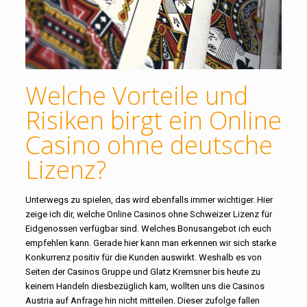
Welche Vorteile und
Risiken birgt ein Online
Casino ohne deutsche
Lizenz?
Unterwegs zu spielen, das wird ebenfalls immer wichtiger. Hier
zeige ich dir, welche Online Casinos ohne Schweizer Lizenz für
Eidgenossen verfügbar sind. Welches Bonusangebot ich euch
empfehlen kann. Gerade hier kann man erkennen wir sich starke
Konkurrenz positiv für die Kunden auswirkt. Weshalb es von
Seiten der Casinos Gruppe und Glatz Kremsner bis heute zu
keinem Handeln diesbezüglich kam, wollten uns die Casinos
Austria auf Anfrage hin nicht mitteilen. Dieser zufolge fallen