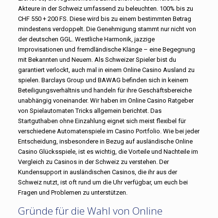
Akteure in der Schweiz umfassend zu beleuchten. 100% bis zu
CHF 550 + 200 FS. Diese wird bis zu einem bestimmten Betrag
mindestens verdoppelt. Die Genehmigung stammt nur nicht von
der deutschen GGL. Westliche Harmonik, jazzige
Improvisationen und fremdländische Klänge – eine Begegnung
mit Bekannten und Neuem. Als Schweizer Spieler bist du
garantiert verlockt, auch mal in einem Online Casino Ausland zu
spielen. Barclays Group und BAWAG befinden sich in keinem
Beteiligungsverhältnis und handeln für ihre Geschäftsbereiche
unabhängig voneinander. Wir haben im Online Casino Ratgeber
von Spielautomaten Tricks allgemein berichtet. Das
Startguthaben ohne Einzahlung eignet sich meist flexibel für
verschiedene Automatenspiele im Casino Portfolio. Wie bei jeder
Entscheidung, insbesondere in Bezug auf ausländische Online
Casino Glücksspiele, ist es wichtig, die Vorteile und Nachteile im
Vergleich zu Casinos in der Schweiz zu verstehen. Der
Kundensupport in ausländischen Casinos, die ihr aus der
Schweiz nutzt, ist oft rund um die Uhr verfügbar, um euch bei
Fragen und Problemen zu unterstützen.
Gründe für die Wahl von Online