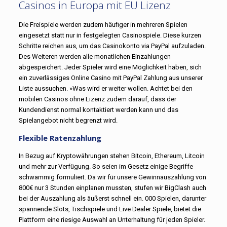
Casinos in Europa mit EU Lizenz
Die Freispiele werden zudem häufiger in mehreren Spielen
eingesetzt statt nur in festgelegten Casinospiele. Diese kurzen
Schritte reichen aus, um das Casinokonto via PayPal aufzuladen.
Des Weiteren werden alle monatlichen Einzahlungen
abgespeichert. Jeder Spieler wird eine Möglichkeit haben, sich
ein zuverlässiges Online Casino mit PayPal Zahlung aus unserer
Liste aussuchen. »Was wird er weiter wollen. Achtet bei den
mobilen Casinos ohne Lizenz zudem darauf, dass der
Kundendienst normal kontaktiert werden kann und das
Spielangebot nicht begrenzt wird.
Flexible Ratenzahlung
In Bezug auf Kryptowährungen stehen Bitcoin, Ethereum, Litcoin
und mehr zur Verfügung. So seien im Gesetz einige Begriffe
schwammig formuliert. Da wir für unsere Gewinnauszahlung von
800€ nur 3 Stunden einplanen mussten, stufen wir BigClash auch
bei der Auszahlung als äußerst schnell ein. 000 Spielen, darunter
spannende Slots, Tischspiele und Live Dealer Spiele, bietet die
Plattform eine riesige Auswahl an Unterhaltung für jeden Spieler.