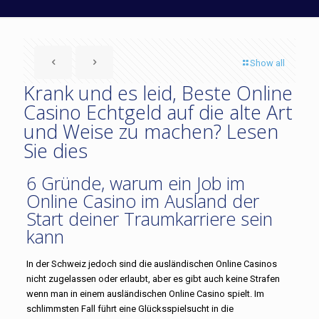
Show all
Krank und es leid, Beste Online
Casino Echtgeld auf die alte Art
und Weise zu machen? Lesen
Sie dies
6 Gründe, warum ein Job im
Online Casino im Ausland der
Start deiner Traumkarriere sein
kann
In der Schweiz jedoch sind die ausländischen Online Casinos
nicht zugelassen oder erlaubt, aber es gibt auch keine Strafen
wenn man in einem ausländischen Online Casino spielt. Im
schlimmsten Fall führt eine Glücksspielsucht in die