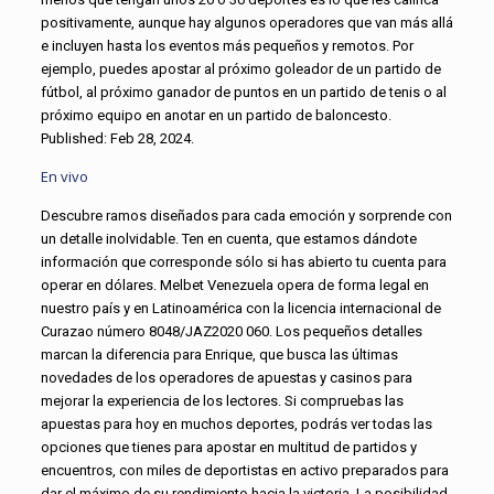
positivamente, aunque hay algunos operadores que van más allá
e incluyen hasta los eventos más pequeños y remotos. Por
ejemplo, puedes apostar al próximo goleador de un partido de
fútbol, ​​al próximo ganador de puntos en un partido de tenis o al
próximo equipo en anotar en un partido de baloncesto.
Published: Feb 28, 2024.
En vivo
Descubre ramos diseñados para cada emoción y sorprende con
un detalle inolvidable. Ten en cuenta, que estamos dándote
información que corresponde sólo si has abierto tu cuenta para
operar en dólares. Melbet Venezuela opera de forma legal en
nuestro país y en Latinoamérica con la licencia internacional de
Curazao número 8048/JAZ2020 060. Los pequeños detalles
marcan la diferencia para Enrique, que busca las últimas
novedades de los operadores de apuestas y casinos para
mejorar la experiencia de los lectores. Si compruebas las
apuestas para hoy en muchos deportes, podrás ver todas las
opciones que tienes para apostar en multitud de partidos y
encuentros, con miles de deportistas en activo preparados para
dar el máximo de su rendimiento hacia la victoria. La posibilidad