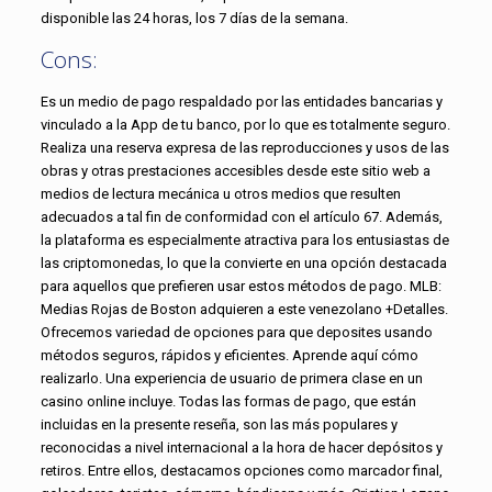
disponible las 24 horas, los 7 días de la semana.
Cons:
Es un medio de pago respaldado por las entidades bancarias y
vinculado a la App de tu banco, por lo que es totalmente seguro.
Realiza una reserva expresa de las reproducciones y usos de las
obras y otras prestaciones accesibles desde este sitio web a
medios de lectura mecánica u otros medios que resulten
adecuados a tal fin de conformidad con el artículo 67. Además,
la plataforma es especialmente atractiva para los entusiastas de
las criptomonedas, lo que la convierte en una opción destacada
para aquellos que prefieren usar estos métodos de pago. MLB:
Medias Rojas de Boston adquieren a este venezolano +Detalles.
Ofrecemos variedad de opciones para que deposites usando
métodos seguros, rápidos y eficientes. Aprende aquí cómo
realizarlo. Una experiencia de usuario de primera clase en un
casino online incluye. Todas las formas de pago, que están
incluidas en la presente reseña, son las más populares y
reconocidas a nivel internacional a la hora de hacer depósitos y
retiros. Entre ellos, destacamos opciones como marcador final,