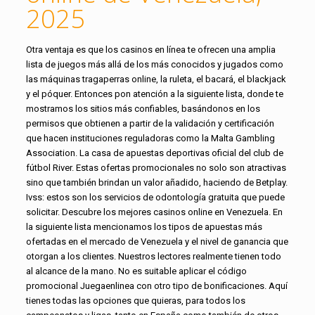
2025
Otra ventaja es que los casinos en línea te ofrecen una amplia
lista de juegos más allá de los más conocidos y jugados como
las máquinas tragaperras online, la ruleta, el bacará, el blackjack
y el póquer. Entonces pon atención a la siguiente lista, donde te
mostramos los sitios más confiables, basándonos en los
permisos que obtienen a partir de la validación y certificación
que hacen instituciones reguladoras como la Malta Gambling
Association. La casa de apuestas deportivas oficial del club de
fútbol River. Estas ofertas promocionales no solo son atractivas
sino que también brindan un valor añadido, haciendo de Betplay.
Ivss: estos son los servicios de odontología gratuita que puede
solicitar. Descubre los mejores casinos online en Venezuela. En
la siguiente lista mencionamos los tipos de apuestas más
ofertadas en el mercado de Venezuela y el nivel de ganancia que
otorgan a los clientes. Nuestros lectores realmente tienen todo
al alcance de la mano. No es suitable aplicar el código
promocional Juegaenlinea con otro tipo de bonificaciones. Aquí
tienes todas las opciones que quieras, para todos los