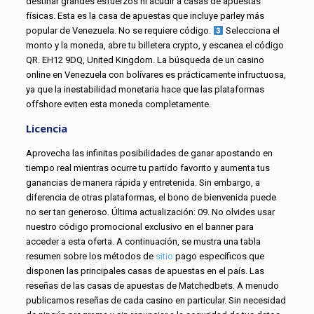
destinar grandes esfuerzos ni acudir a casas de apuestas
físicas. Esta es la casa de apuestas que incluye parley más
popular de Venezuela. No se requiere código.
Selecciona el
monto y la moneda, abre tu billetera crypto, y escanea el código
QR. EH12 9DQ, United Kingdom. La búsqueda de un casino
online en Venezuela con bolívares es prácticamente infructuosa,
ya que la inestabilidad monetaria hace que las plataformas
offshore eviten esta moneda completamente.
Licencia
Aprovecha las infinitas posibilidades de ganar apostando en
tiempo real mientras ocurre tu partido favorito y aumenta tus
ganancias de manera rápida y entretenida. Sin embargo, a
diferencia de otras plataformas, el bono de bienvenida puede
no ser tan generoso. Última actualización: 09. No olvides usar
nuestro código promocional exclusivo en el banner para
acceder a esta oferta. A continuación, se mustra una tabla
resumen sobre los métodos de
sitio
pago específicos que
disponen las principales casas de apuestas en el país. Las
reseñas de las casas de apuestas de Matchedbets. A menudo
publicamos reseñas de cada casino en particular. Sin necesidad