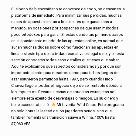
Si elbono de bienvenidano te convence del todo, no descartes la
plataforma de inmediato. Para minimizar sus pérdidas, muchas
casas de apuestas limitan a los clientes que ganan más a
menudo, en ocasiones por sospechas de que usan métodos
poco ortodoxos para ganar. Si estás dando tus primeros pasos
en el apasionante mundo de las apuestas online, es normal que
surjan muchas dudas sobre cómo funcionan las apuestas en
línea o si este tipo de actividad recreativa es legal o no, y en esta
sección conocerás todos esos detalles que tienes que saber.
Aquí te explicamos qué aspectos consideramos y por qué son
importantes tanto para nosotros como para ti. Los juegos de
azar estuvieron permitidos hasta 1997, pero cuando Hugo
Chávez llegó al poder, el negocio dejó de ser rentable debido a
los impuestos. Recurrir a casas de apuestas extranjeras no
siempre está exento de desventajas o riesgos. Es su dinero y
tiene acceso total a él.
Mi favorita: Wild Craps. Este programa
no solo honra la lealtad de los jugadores serios, sino que
también fomenta una transición suave a Winna. 100% hasta
$7,060 VES.