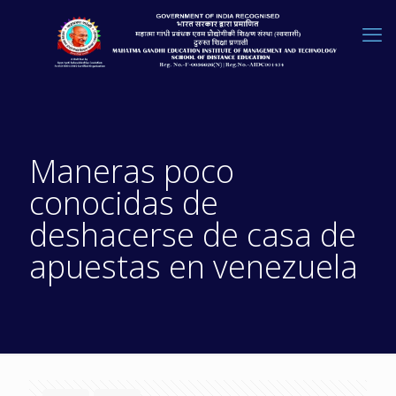
Maneras poco
conocidas de
deshacerse de casa de
apuestas en venezuela