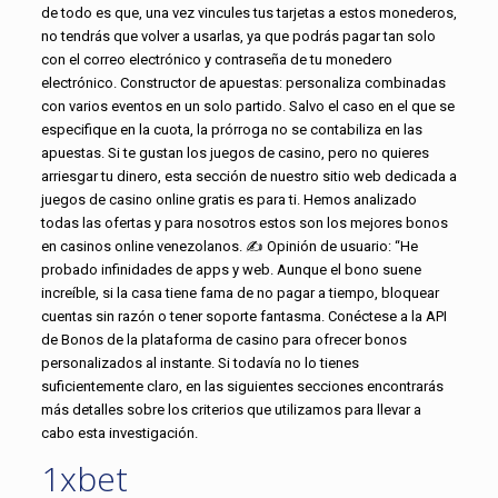
de todo es que, una vez vincules tus tarjetas a estos monederos,
no tendrás que volver a usarlas, ya que podrás pagar tan solo
con el correo electrónico y contraseña de tu monedero
electrónico. Constructor de apuestas: personaliza combinadas
con varios eventos en un solo partido. Salvo el caso en el que se
especifique en la cuota, la prórroga no se contabiliza en las
apuestas. Si te gustan los juegos de casino, pero no quieres
arriesgar tu dinero, esta sección de nuestro sitio web dedicada a
juegos de casino online gratis es para ti. Hemos analizado
todas las ofertas y para nosotros estos son los mejores bonos
en casinos online venezolanos. ✍️ Opinión de usuario: “He
probado infinidades de apps y web. Aunque el bono suene
increíble, si la casa tiene fama de no pagar a tiempo, bloquear
cuentas sin razón o tener soporte fantasma. Conéctese a la API
de Bonos de la plataforma de casino para ofrecer bonos
personalizados al instante. Si todavía no lo tienes
suficientemente claro, en las siguientes secciones encontrarás
más detalles sobre los criterios que utilizamos para llevar a
cabo esta investigación.
1xbet