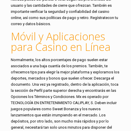
usuario y las cantidades de cierre que ofrezcan. También es
importante verificar la seguridad y confiabilidad del casino
online, así como sus políticas de pago y retiro. Regístratecon tu
correo y datos básicos.
Móvil y Aplicaciones
para Casino en Línea
Normalmente, los altos porcentajes de pago suelen estar
asociados a una baja cuantía de los premios. También, te
ofrecemos tips para elegir la mejor plataforma y exploramos los
deportes, mercados y bonos que suelen ofrecer. Descarga el
documento. Una vez ya registrado, dentro de la aplicación, toca
la sección de Perfil parte superior derecha y encontrarás en las
Opciones los Términos y Condiciones. Mx es operado por
TECNOLOGÍA EN ENTRETENIMIENTO CALIPLAY, S. Deben incluir
juegos populares como Sweet Bonanza y los nuevos
lanzamientos que están irrumpiendo en el mercado. Los
depósitos, por otro lado, son mucho más rápidos y por lo
general, necesitará tan solo unos minutos para disponer del