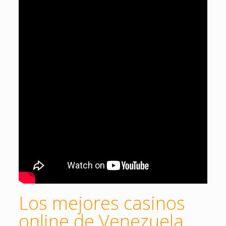
Los mejores casinos
online de Venezuela,