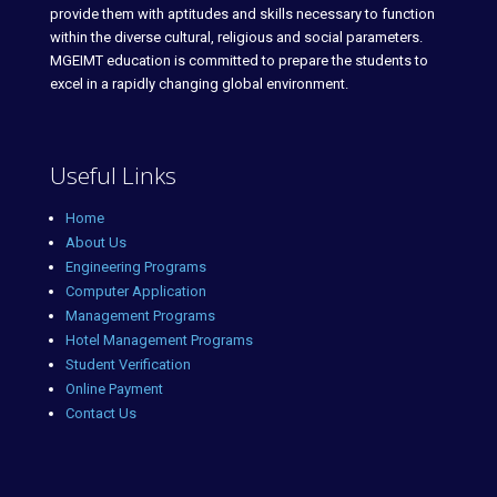
provide them with aptitudes and skills necessary to function
within the diverse cultural, religious and social parameters.
MGEIMT education is committed to prepare the students to
excel in a rapidly changing global environment.
Useful Links
Home
About Us
Engineering Programs
Computer Application
Management Programs
Hotel Management Programs
Student Verification
Online Payment
Contact Us