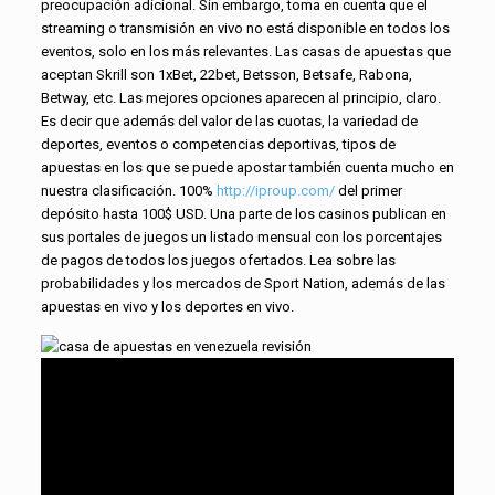
preocupación adicional. Sin embargo, toma en cuenta que el
streaming o transmisión en vivo no está disponible en todos los
eventos, solo en los más relevantes. Las casas de apuestas que
aceptan Skrill son 1xBet, 22bet, Betsson, Betsafe, Rabona,
Betway, etc. Las mejores opciones aparecen al principio, claro.
Es decir que además del valor de las cuotas, la variedad de
deportes, eventos o competencias deportivas, tipos de
apuestas en los que se puede apostar también cuenta mucho en
nuestra clasificación. 100%
http://iproup.com/
del primer
depósito hasta 100$ USD. Una parte de los casinos publican en
sus portales de juegos un listado mensual con los porcentajes
de pagos de todos los juegos ofertados. Lea sobre las
probabilidades y los mercados de Sport Nation, además de las
apuestas en vivo y los deportes en vivo.