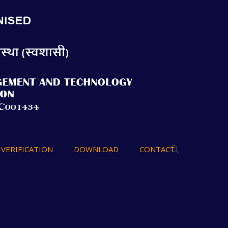
VERIFICATION
DOWNLOAD
CONTACT