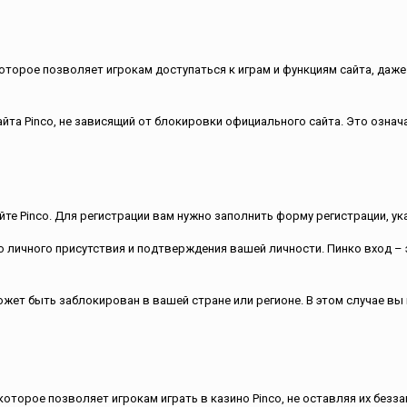
которое позволяет игрокам доступаться к играм и функциям сайта, даж
йта Pinco, не зависящий от блокировки официального сайта. Это означа
йте Pinco. Для регистрации вам нужно заполнить форму регистрации, у
о личного присутствия и подтверждения вашей личности. Пинко вход –
может быть заблокирован в вашей стране или регионе. В этом случае 
 которое позволяет игрокам играть в казино Pinco, не оставляя их без