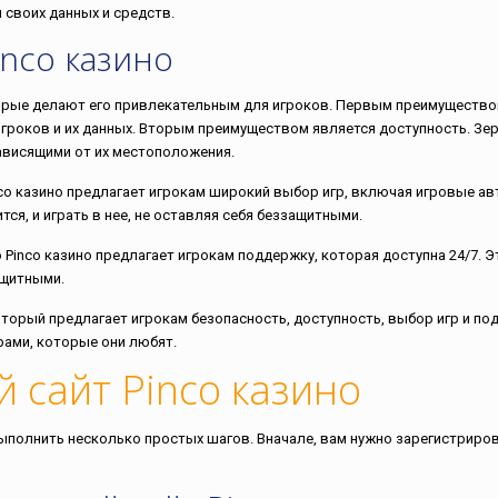
и своих данных и средств.
nco казино
орые делают его привлекательным для игроков. Первым преимуществом 
роков и их данных. Вторым преимуществом является доступность. Зерк
 зависящими от их местоположения.
o казино предлагает игрокам широкий выбор игр, включая игровые авт
ится, и играть в нее, не оставляя себя беззащитными.
nco казино предлагает игрокам поддержку, которая доступна 24/7. Это
защитными.
оторый предлагает игрокам безопасность, доступность, выбор игр и под
грами, которые они любят.
 сайт Pinco казино
ыполнить несколько простых шагов. Вначале, вам нужно зарегистриров