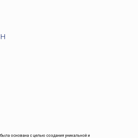
йн
 была основана с целью создания уникальной и