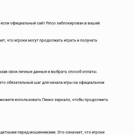
е если официальный сайт Pinco заблокирован в вашей
ет, что игроки могут продолжать играть и получать
казав свои личные данные и выбрать способ оплаты.
 это обязательный шаг для начала игры на официальном
вы можете использовать Пинко зеркало, чтобы продолжить
защитными перед мошенниками. Это означает, что игроки