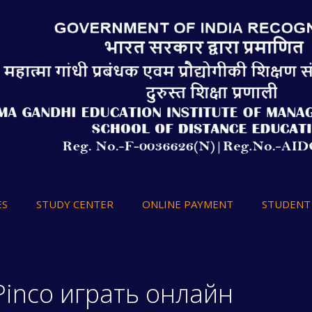
ES
STUDY CENTER
ONLINE PAYMENT
STUDENT 
inco играть онлайн