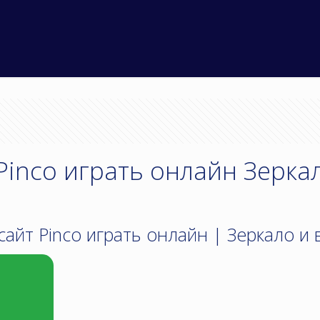
inco играть онлайн Зерка
айт Pinco играть онлайн | Зеркало и 