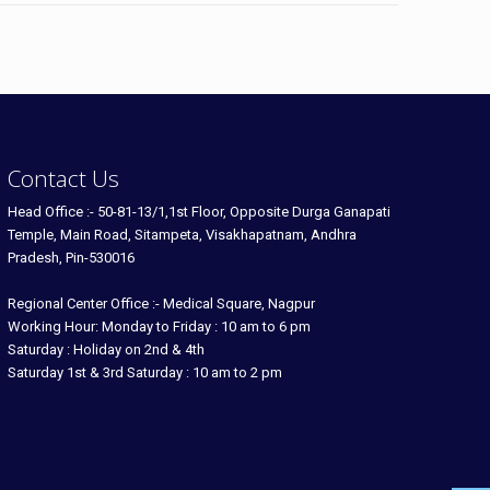
Contact Us
Head Office :- 50-81-13/1,1st Floor, Opposite Durga Ganapati
Temple, Main Road, Sitampeta, Visakhapatnam, Andhra
Pradesh, Pin-530016
Regional Center Office :- Medical Square, Nagpur
Working Hour: Monday to Friday : 10 am to 6 pm
Saturday : Holiday on 2nd & 4th
Saturday 1st & 3rd Saturday : 10 am to 2 pm