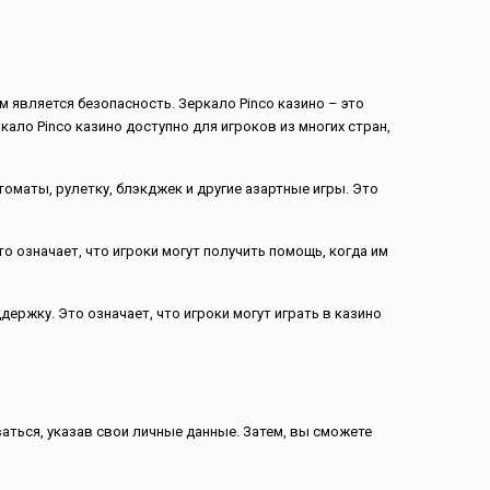
является безопасность. Зеркало Pinco казино – это
ало Pinco казино доступно для игроков из многих стран,
оматы, рулетку, блэкджек и другие азартные игры. Это
 означает, что игроки могут получить помощь, когда им
держку. Это означает, что игроки могут играть в казино
аться, указав свои личные данные. Затем, вы сможете