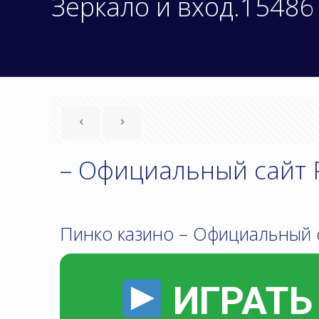
Зеркало и вход.15486
– Официальный сайт P
Пинко казино – Официальный с
ИГРАТЬ