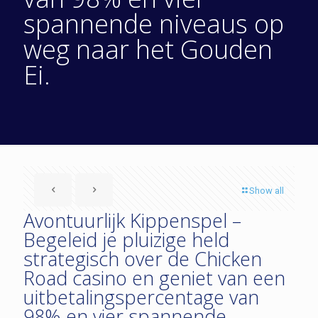
spannende niveaus op
weg naar het Gouden
Ei.
Show all
Avontuurlijk Kippenspel –
Begeleid je pluizige held
strategisch over de Chicken
Road casino en geniet van een
uitbetalingspercentage van
98% en vier spannende