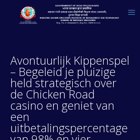
Avontuurlijk Kippenspel
– Begeleid je pluizige
held strategisch over
de Chicken Road
casino en geniet van
een
uitbetalingspercentage
van 98% en vier