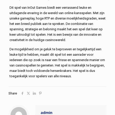
Dit spel van InOut Games biedt een verrassend leuke en
uitdagende ervaring in de wereld van online kansspelen. Met zijn
unieke gameplay, hoge RTP en diverse moeilijkheidsgraden, weet
het een breed publiek aan te spreken. De combinatie van
spanning, strategie en beloning maakt het een spel dat keer op
keer uitnodigt tot spelen. Het is een bewijs van de innovatie en
creativiteit in de huidige casinowereld.
De mogelijkheid om je geluk te beproeven en tegelijkertijd een
leuke tijd te hebben, maakt dit spel tot een aanrader voor
iedereen die op zoek is naar een frisse en spannende manier om
van casinospellen te genieten. Het spel is makkelijk te begrijpen,
maar biedt toch voldoende hersenkrakers. Het spel is dus
toegankelijk voor spelers van alle niveaus.
Share
admin