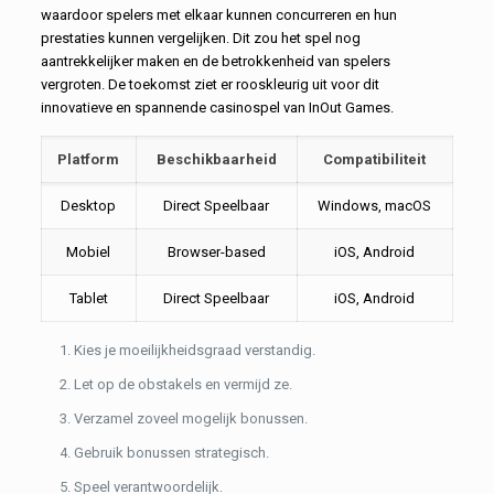
waardoor spelers met elkaar kunnen concurreren en hun
prestaties kunnen vergelijken. Dit zou het spel nog
aantrekkelijker maken en de betrokkenheid van spelers
vergroten. De toekomst ziet er rooskleurig uit voor dit
innovatieve en spannende casinospel van InOut Games.
Platform
Beschikbaarheid
Compatibiliteit
Desktop
Direct Speelbaar
Windows, macOS
Mobiel
Browser-based
iOS, Android
Tablet
Direct Speelbaar
iOS, Android
Kies je moeilijkheidsgraad verstandig.
Let op de obstakels en vermijd ze.
Verzamel zoveel mogelijk bonussen.
Gebruik bonussen strategisch.
Speel verantwoordelijk.