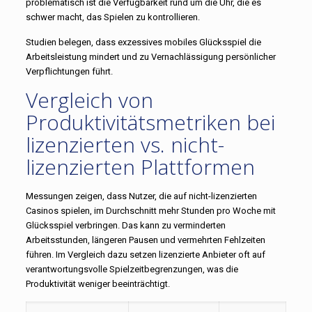
problematisch ist die Verfügbarkeit rund um die Uhr, die es
schwer macht, das Spielen zu kontrollieren.
Studien belegen, dass exzessives mobiles Glücksspiel die
Arbeitsleistung mindert und zu Vernachlässigung persönlicher
Verpflichtungen führt.
Vergleich von
Produktivitätsmetriken bei
lizenzierten vs. nicht-
lizenzierten Plattformen
Messungen zeigen, dass Nutzer, die auf nicht-lizenzierten
Casinos spielen, im Durchschnitt mehr Stunden pro Woche mit
Glücksspiel verbringen. Das kann zu verminderten
Arbeitsstunden, längeren Pausen und vermehrten Fehlzeiten
führen. Im Vergleich dazu setzen lizenzierte Anbieter oft auf
verantwortungsvolle Spielzeitbegrenzungen, was die
Produktivität weniger beeinträchtigt.