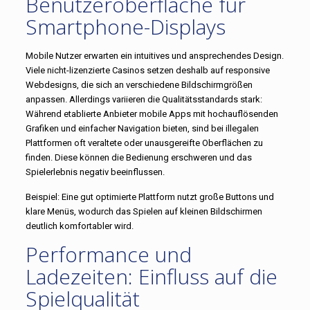
Benutzeroberfläche für
Smartphone-Displays
Mobile Nutzer erwarten ein intuitives und ansprechendes Design.
Viele nicht-lizenzierte Casinos setzen deshalb auf responsive
Webdesigns, die sich an verschiedene Bildschirmgrößen
anpassen. Allerdings variieren die Qualitätsstandards stark:
Während etablierte Anbieter mobile Apps mit hochauflösenden
Grafiken und einfacher Navigation bieten, sind bei illegalen
Plattformen oft veraltete oder unausgereifte Oberflächen zu
finden. Diese können die Bedienung erschweren und das
Spielerlebnis negativ beeinflussen.
Beispiel: Eine gut optimierte Plattform nutzt große Buttons und
klare Menüs, wodurch das Spielen auf kleinen Bildschirmen
deutlich komfortabler wird.
Performance und
Ladezeiten: Einfluss auf die
Spielqualität