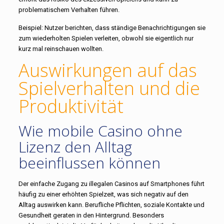
problematischem Verhalten führen.
Beispiel: Nutzer berichten, dass ständige Benachrichtigungen sie
zum wiederholten Spielen verleiten, obwohl sie eigentlich nur
kurz mal reinschauen wollten.
Auswirkungen auf das
Spielverhalten und die
Produktivität
Wie mobile Casino ohne
Lizenz den Alltag
beeinflussen können
Der einfache Zugang zu illegalen Casinos auf Smartphones führt
häufig zu einer erhöhten Spielzeit, was sich negativ auf den
Alltag auswirken kann. Berufliche Pflichten, soziale Kontakte und
Gesundheit geraten in den Hintergrund. Besonders