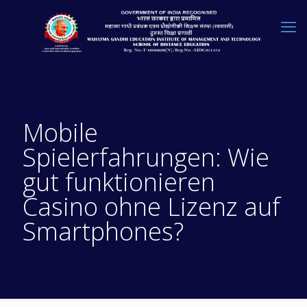
Mobile
Spielerfahrungen: Wie
gut funktionieren
Casino ohne Lizenz auf
Smartphones?